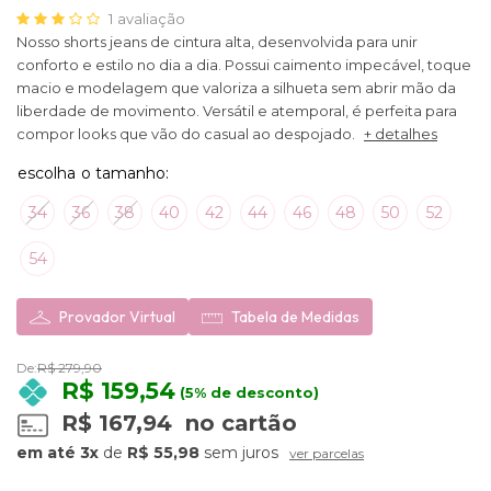
1
avaliação
Nosso shorts jeans de cintura alta, desenvolvida para unir
conforto e estilo no dia a dia. Possui caimento impecável, toque
macio e modelagem que valoriza a silhueta sem abrir mão da
liberdade de movimento. Versátil e atemporal, é perfeita para
compor looks que vão do casual ao despojado.
+ detalhes
34
36
38
40
42
44
46
48
50
52
54
Provador Virtual
Tabela de Medidas
De:
R$ 279,90
R$ 159,54
(5% de desconto)
R$ 167,94
no cartão
3x
de
R$ 55,98
sem juros
ver parcelas