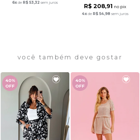
6x
de
R$ 53,32
sem juros
R$ 208,91
no pix
4x
de
R$ 54,98
sem juros
você também deve gostar
40%
40%
OFF
OFF