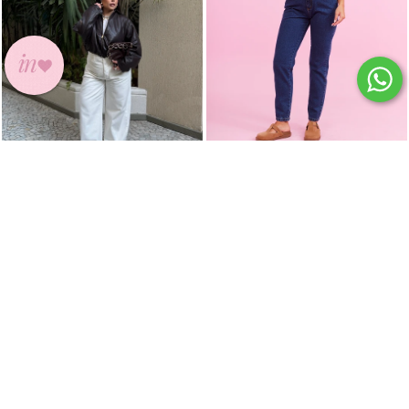
CALÇA MOM JEANS
JOSIANE JEANS
R$ 369,90
CALÇA JEANS WIDE LEG
R$ 221,94
OFF WHITE
R$ 210,84
no pix
R$ 369,90
4x
de
R$ 55,49
sem juros
R$ 221,94
R$ 210,84
no pix
4x
de
R$ 55,49
sem juros