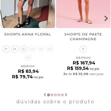
SHORTS ANNA FLORAL
SHORTS DE PAETE
CHAMPAGNE
P
M
G
GG
G3
G4
P
G5
R$ 279,90
R$ 167,94
R$ 139,90
R$ 159,54
no pix
R$ 83,94
3x
R$ 55,98
de
sem juros
R$ 79,74
no pix
dúvidas sobre o produto