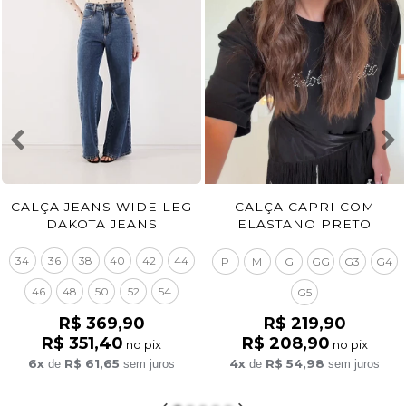
CALÇA JEANS WIDE LEG
CALÇA CAPRI COM
DAKOTA JEANS
ELASTANO PRETO
34
36
38
40
42
44
P
M
G
GG
G3
G4
46
48
50
52
54
G5
R$ 369,90
R$ 219,90
R$ 351,40
R$ 208,90
no pix
no pix
6x
R$ 61,65
4x
R$ 54,98
de
sem juros
de
sem juros