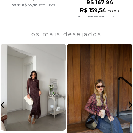
R$ 167,94
5x
de
R$ 55,98
sem juros
R$ 159,54
no pix
3x
de
R$ 55,98
sem juros
os mais desejados