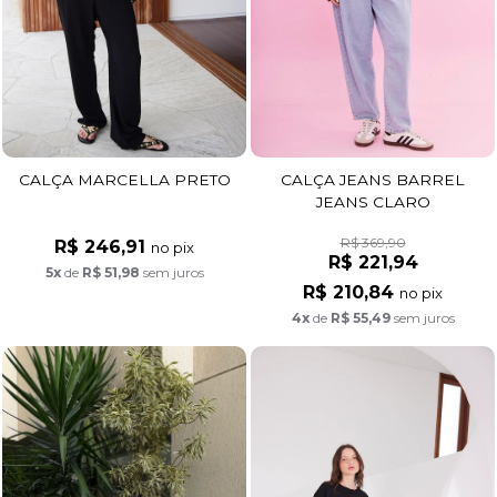
CALÇA MARCELLA PRETO
CALÇA JEANS BARREL
JEANS CLARO
R$ 369,90
R$ 246,91
no pix
R$ 221,94
5x
de
R$ 51,98
sem juros
R$ 210,84
no pix
4x
de
R$ 55,49
sem juros