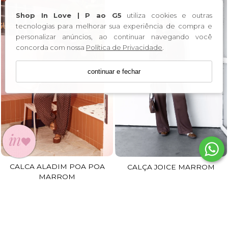
Shop In Love | P ao G5
utiliza cookies e outras
tecnologias para melhorar sua experiência de compra e
personalizar anúncios, ao continuar navegando você
concorda com nossa
Política de Privacidade
.
continuar e fechar
CALCA ALADIM POA POA
CALÇA JOICE MARROM
MARROM
R$ 259,90
R$ 279,90
R$ 155,94
R$ 237,91
R$ 148,14
R$ 226,01
no pix
no pix