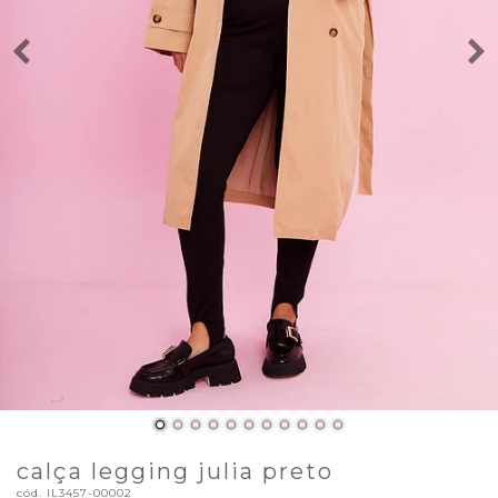
calça legging julia preto
cód.
IL3457-00002