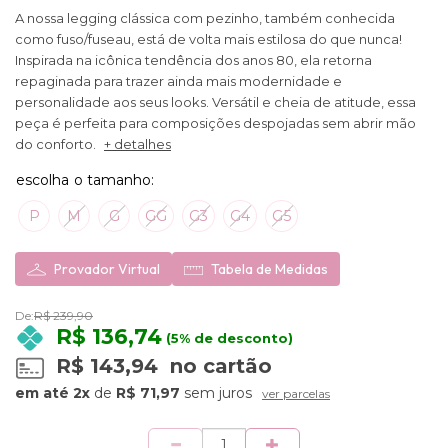
A nossa legging clássica com pezinho, também conhecida
como fuso/fuseau, está de volta mais estilosa do que nunca!
Inspirada na icônica tendência dos anos 80, ela retorna
repaginada para trazer ainda mais modernidade e
personalidade aos seus looks. Versátil e cheia de atitude, essa
peça é perfeita para composições despojadas sem abrir mão
do conforto.
+ detalhes
P
M
G
GG
G3
G4
G5
Provador Virtual
Tabela de Medidas
De:
R$ 239,90
R$ 136,74
(5% de desconto)
R$ 143,94
no cartão
2x
de
R$ 71,97
sem juros
ver parcelas
Quantidade