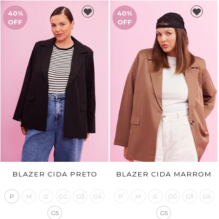
40%
40%
OFF
OFF
BLAZER CIDA PRETO
BLAZER CIDA MARROM
P
M
G
GG
G3
G4
P
M
G
GG
G3
G4
G5
G5