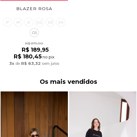
BLAZER ROSA
P
M
G
GG
G3
G4
G5
R$ 379,90
R$ 189,95
R$ 180,45
no pix
3x
R$ 63,32
de
sem juros
Os mais vendidos