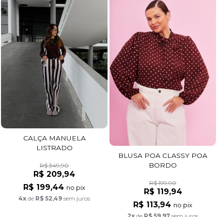
CALÇA MANUELA
LISTRADO
BLUSA POA CLASSY POA
BORDO
R$ 349,90
R$ 209,94
R$ 199,90
R$ 199,44
no pix
R$ 119,94
4x
de
R$ 52,49
sem juros
R$ 113,94
no pix
2x
de
R$ 59,97
sem juros