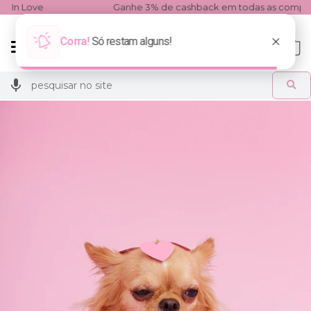
Ganhe 3% de cashback em todas as compras!
Mudar
0
navegação
Busca