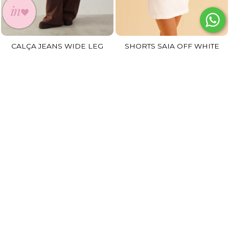
CALÇA JEANS WIDE LEG
SHORTS SAIA OFF WHITE
MARROM
R$ 219,90
R$ 351,41
no pix
R$ 131,94
6x
de
R$ 61,65
sem juros
R$ 125,34
no pix
2x
de
R$ 65,97
sem juros