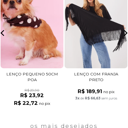
LENÇO PEQUENO 50CM
LENÇO COM FRANJA
POA
PRETO
R$ 29,90
R$ 189,91
no pix
R$ 23,92
3x
de
R$ 66,63
sem juros
R$ 22,72
no pix
os mais desejados