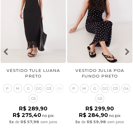
VESTIDO TULE LUANA
VESTIDO JULIA POA
PRETO
FUNDO PRETO
P
M
G
GG
G3
G4
P
M
G
GG
G3
G4
G5
G5
R$ 289,90
R$ 299,90
R$ 275,40
R$ 284,90
no pix
no pix
5x
R$ 57,98
5x
R$ 59,98
de
sem juros
de
sem juros