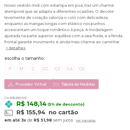
Nosso vestido midi com estampa em poá, traz um charme
atemporal que se adapta a diferentes ocasiões. O decote
levemente de coração valoriza o colo com delicadeza,
enquanto as mangas longas com elástico nos punhos
acrescentam um toque romântico à peça. A modelagem
ajustada na parte superior equilibra com a saia fluida, e a fenda
frontal garante movimento e ainda mais charme ao caminhar.
+ detalhes
P
M
G
GG
G3
G4
G5
Provador Virtual
Tabela de Medidas
De:
R$ 259,90
R$ 148,14
(5% de desconto)
R$ 155,94
no cartão
3x
de
R$ 51,98
sem juros
ver parcelas