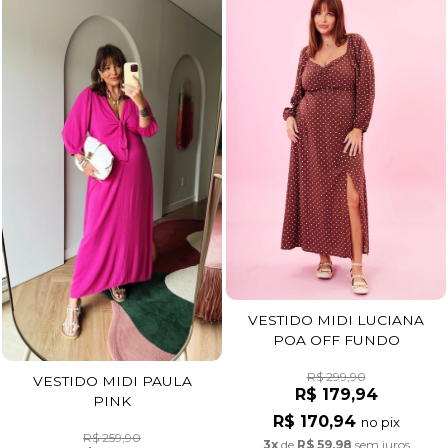
VESTIDO MIDI LUCIANA
POA OFF FUNDO
MARROM
R$ 299,90
VESTIDO MIDI PAULA
R$ 179,94
PINK
R$ 170,94
no pix
R$ 259,90
3x
de
R$ 59,98
sem juros