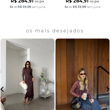
R$ 284,91
R$ 284,91
no pix
no pix
5x
de
R$ 59,98
sem juros
5x
de
R$ 59,98
sem juros
os mais desejados