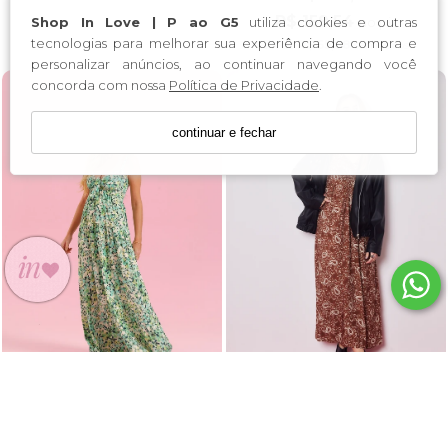
R$ 159,54
no pix
Shop In Love | P ao G5
utiliza cookies e outras
tecnologias para melhorar sua experiência de compra e
3x
de
R$ 55,98
sem juros
personalizar anúncios, ao continuar navegando você
concorda com nossa
Política de Privacidade
.
continuar e fechar
VESTIDO PAISLEY
VESTIDO LONGO DE ALÇA
ESTAMPADO
FLORAL FUNDO VERDE