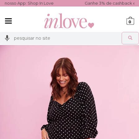
op In Love
Ganhe 3% de cashback em todas as compra
Mudar
0
navegação
Busca