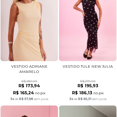
VESTIDO ADRIANE
VESTIDO TULE NEW JULIA
AMARELO
R$ 289,90
R$ 279,90
R$ 173,94
R$ 195,93
R$ 165,24
R$ 186,13
no pix
no pix
3x
de
R$ 57,98
sem juros
3x
de
R$ 65,31
sem juros