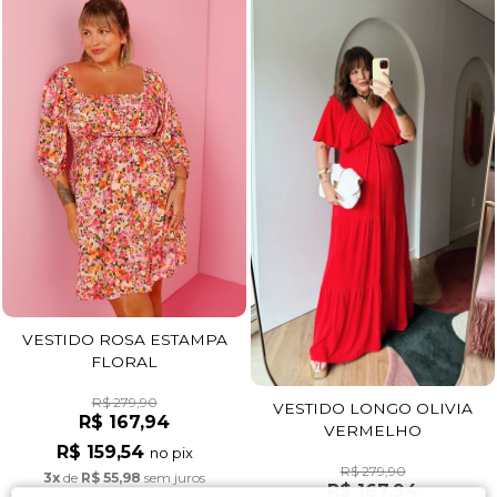
VESTIDO ROSA ESTAMPA
FLORAL
R$ 279,90
VESTIDO LONGO OLIVIA
R$ 167,94
VERMELHO
R$ 159,54
no pix
R$ 279,90
3x
de
R$ 55,98
sem juros
R$ 167,94