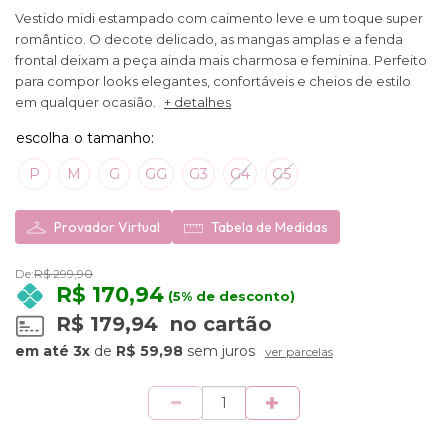
Vestido midi estampado com caimento leve e um toque super
romântico. O decote delicado, as mangas amplas e a fenda
frontal deixam a peça ainda mais charmosa e feminina. Perfeito
para compor looks elegantes, confortáveis e cheios de estilo
em qualquer ocasião.
+ detalhes
P
M
G
GG
G3
G4
G5
Provador Virtual
Tabela de Medidas
De:
R$ 299,90
R$ 170,94
(5% de desconto)
R$ 179,94
no cartão
3x
de
R$ 59,98
sem juros
ver parcelas
Quantidade