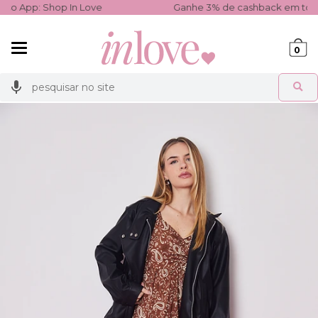
 Love
Ganhe 3% de cashback em todas as compras!
Mudar
0
navegação
Busca