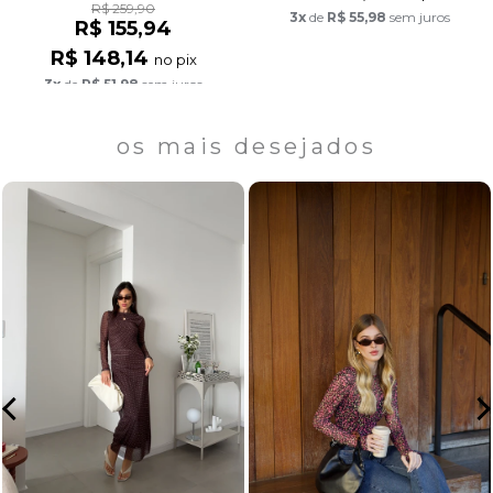
R$ 259,90
3x
de
R$ 55,98
sem juros
R$ 155,94
R$ 148,14
no pix
3x
de
R$ 51,98
sem juros
os mais desejados