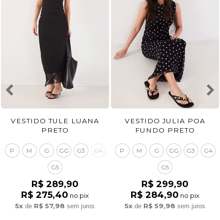
VESTIDO TULE LUANA
VESTIDO JULIA POA
PRETO
FUNDO PRETO
P
M
G
GG
G3
G4
P
M
G
GG
G3
G4
G5
G5
R$ 289,90
R$ 299,90
R$ 275,40
R$ 284,90
no pix
no pix
5x
R$ 57,98
5x
R$ 59,98
de
sem juros
de
sem juros