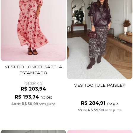
VESTIDO LONGO ISABELA
ESTAMPADO
R$ 339,90
VESTIDO TULE PAISLEY
R$ 203,94
R$ 193,74
no pix
R$ 284,91
no pix
4x
de
R$ 50,99
sem juros
5x
de
R$ 59,98
sem juros