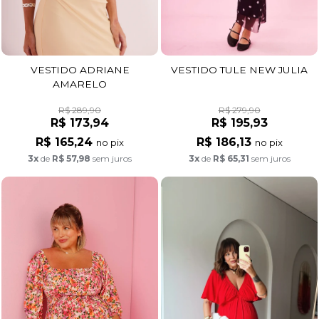
VESTIDO ADRIANE
VESTIDO TULE NEW JULIA
AMARELO
R$ 289,90
R$ 279,90
R$ 173,94
R$ 195,93
R$ 165,24
R$ 186,13
no pix
no pix
3x
de
R$ 57,98
sem juros
3x
de
R$ 65,31
sem juros