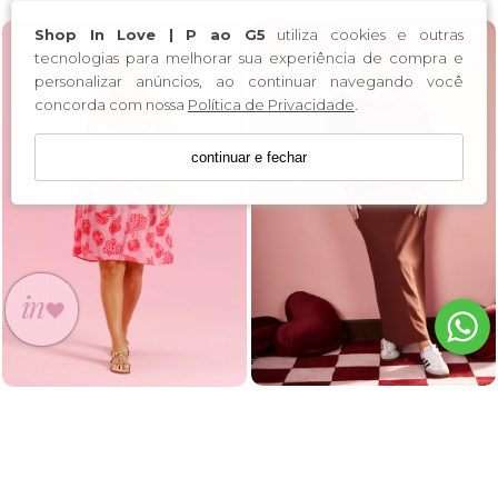
Shop In Love | P ao G5
utiliza cookies e outras
tecnologias para melhorar sua experiência de compra e
personalizar anúncios, ao continuar navegando você
concorda com nossa
Política de Privacidade
.
continuar e fechar
VESTIDO MONIQUE
VESTIDO ROSA FUNDO DO
MARROM
MAR
R$ 259,90
R$ 259,90
R$ 80,00
R$ 155,94