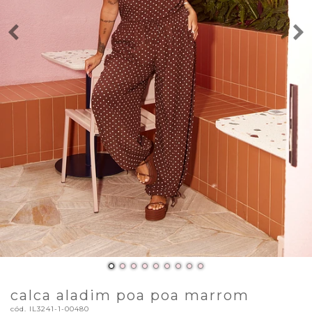
calca aladim poa poa marrom
cód.
IL3241-1-00480