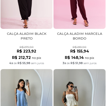
CALÇA ALADIM BLACK
CALÇA ALADIM MARCELA
PRETO
BORDO
R$ 279,90
R$ 259,90
R$ 223,92
R$ 155,94
R$ 212,72
R$ 148,14
no pix
no pix
4x
de
R$ 55,98
sem juros
3x
de
R$ 51,98
sem juros