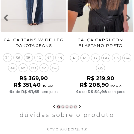
CALÇA JEANS WIDE LEG
CALÇA CAPRI COM
DAKOTA JEANS
ELASTANO PRETO
34
36
38
40
42
44
P
M
G
GG
G3
G4
46
48
50
52
54
G5
R$ 369,90
R$ 219,90
R$ 351,40
R$ 208,90
no pix
no pix
6x
R$ 61,65
4x
R$ 54,98
de
sem juros
de
sem juros
dúvidas sobre o produto
envie sua pergunta