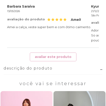
Barbara Saraiva
Kyung h
13/05/2026
21/12/2025
São Paulo /
avaliação do produto
Amei!
avaliaç
Amei a calça, veste super bem e com ótimo caimento.
Adorei a 
So acho q
pouquinho
avaliar este produto
descrição do produto
você vai se interessar