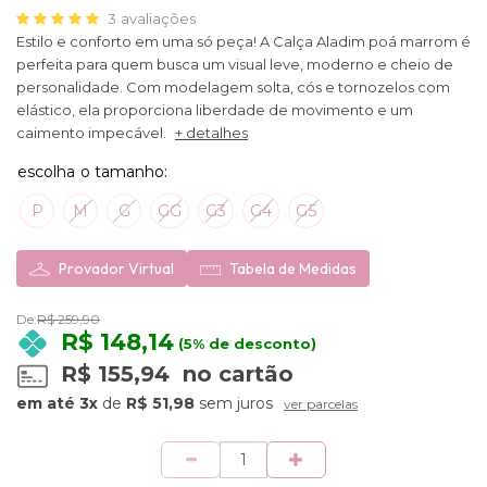
3
avaliações
Estilo e conforto em uma só peça! A Calça Aladim poá marrom é
perfeita para quem busca um visual leve, moderno e cheio de
personalidade. Com modelagem solta, cós e tornozelos com
elástico, ela proporciona liberdade de movimento e um
caimento impecável.
+ detalhes
P
M
G
GG
G3
G4
G5
Provador Virtual
Tabela de Medidas
De:
R$ 259,90
R$ 148,14
(5% de desconto)
R$ 155,94
no cartão
3x
de
R$ 51,98
sem juros
ver parcelas
Quantidade