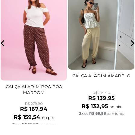
CALÇA ALADIM AMARELO
CALÇA ALADIM POA POA
MARROM
R$ 279,90
R$ 139,95
R$ 279,90
R$ 132,95
no pix
R$ 167,94
2x
de
R$ 69,98
sem juros
R$ 159,54
no pix
3x
de
R$ 55,98
sem juros