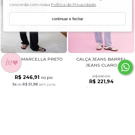
concorda com nossa
Política de Privacidade
.
continuar e fechar
CALÇA MARCELLA PRETO
CALÇA JEANS BARREL
JEANS CLARO
R$ 369,90
R$ 246,91
no pix
R$ 221,94
5x
de
R$ 51,98
sem juros
R$ 210,84
no pix
4x
de
R$ 55,49
sem juros