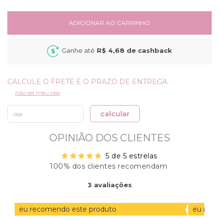
ADICIONAR AO CARRINHO
Ganhe até
R$ 4,68
de cashback
não sei meu cep
calcular
OPINIÃO DOS CLIENTES
5 de 5 estrelas
100% dos clientes recomendam
ORDENAR
3
avaliações
AVALIAÇÕES
POR
eu recomendo este produto
eu rec