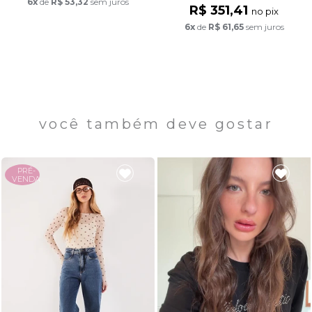
6x
de
R$ 53,32
sem juros
R$ 351,41
no pix
6x
de
R$ 61,65
sem juros
você também deve gostar
PRÉ-
VENDA