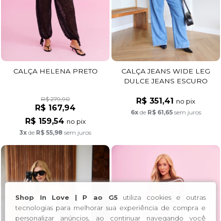
CALÇA HELENA PRETO
CALÇA JEANS WIDE LEG
DULCE JEANS ESCURO
R$ 279,90
R$ 351,41
no pix
R$ 167,94
6x
de
R$ 61,65
sem juros
R$ 159,54
no pix
3x
de
R$ 55,98
sem juros
Shop In Love | P ao G5
utiliza cookies e outras
tecnologias para melhorar sua experiência de compra e
personalizar anúncios, ao continuar navegando você