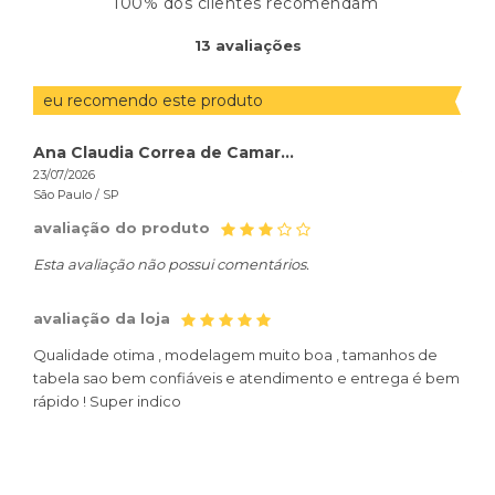
100% dos clientes recomendam
ORDENAR
13
avaliações
AVALIAÇÕES
POR
eu recomendo este produto
eu
Ana Claudia Correa de Camargo
23/07/2026
23/07
São Paulo /
SP
São P
avaliação do produto
ava
Esta avaliação não possui comentários.
Mole
avaliação da loja
aval
Qualidade otima , modelagem muito boa , tamanhos de
Qual
tabela sao bem confiáveis e atendimento e entrega é bem
tabe
rápido ! Super indico
rápi