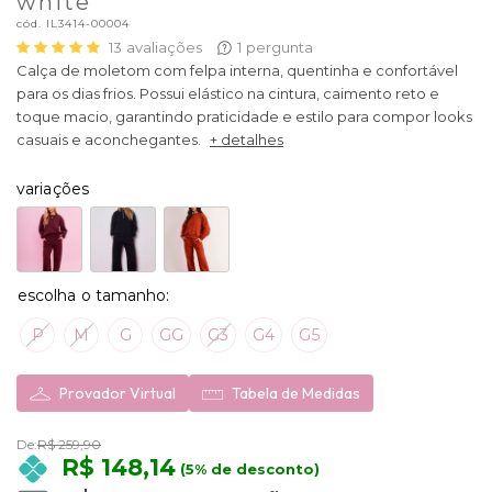
white
cód.
IL3414-00004
13
avaliações
1
pergunta
Calça de moletom com felpa interna, quentinha e confortável
para os dias frios. Possui elástico na cintura, caimento reto e
toque macio, garantindo praticidade e estilo para compor looks
casuais e aconchegantes.
+ detalhes
variações
P
M
G
GG
G3
G4
G5
Provador Virtual
Tabela de Medidas
De:
R$ 259,90
R$ 148,14
(5% de desconto)