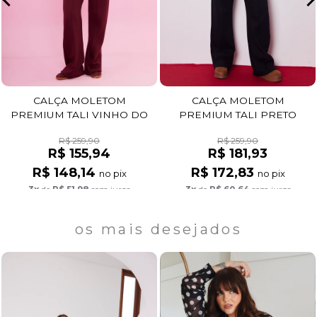
CALÇA MOLETOM
CALÇA MOLETOM
PREMIUM TALI VINHO DO
PREMIUM TALI PRETO
PORTO
R$ 259,90
R$ 259,90
R$ 155,94
R$ 181,93
R$ 148,14
R$ 172,83
no pix
no pix
3x
de
R$ 51,98
sem juros
3x
de
R$ 60,64
sem juros
os mais desejados