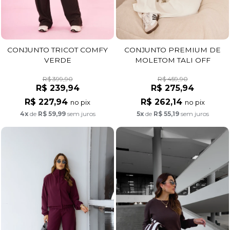
CONJUNTO TRICOT COMFY
CONJUNTO PREMIUM DE
VERDE
MOLETOM TALI OFF
R$ 399,90
R$ 459,90
R$ 239,94
R$ 275,94
R$ 227,94
R$ 262,14
no pix
no pix
4x
de
R$ 59,99
sem juros
5x
de
R$ 55,19
sem juros