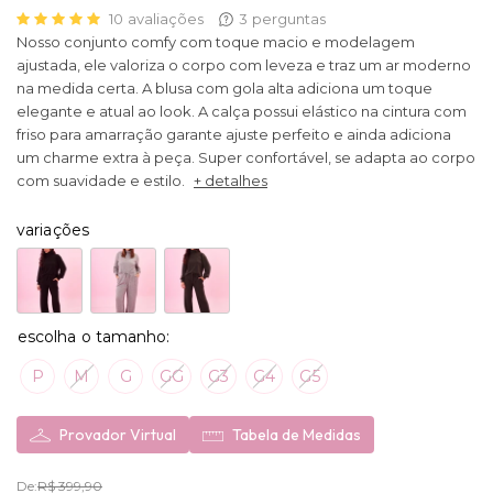
10
avaliações
3
perguntas
Nosso conjunto comfy com toque macio e modelagem
ajustada, ele valoriza o corpo com leveza e traz um ar moderno
na medida certa. A blusa com gola alta adiciona um toque
elegante e atual ao look. A calça possui elástico na cintura com
friso para amarração garante ajuste perfeito e ainda adiciona
um charme extra à peça. Super confortável, se adapta ao corpo
com suavidade e estilo.
+ detalhes
variações
P
M
G
GG
G3
G4
G5
Provador Virtual
Tabela de Medidas
De:
R$ 399,90