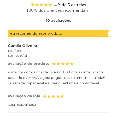
4.8 de 5 estrelas
100% dos clientes recomendam
ORDENAR
10
avaliações
AVALIAÇÕES
POR
eu recomendo este produto
eu
Camila Oliveira
Silv
18/07/2026
17/07
São Paulo /
SP
Blum
avaliação do produto
ava
A melhor comprinha de inverno!!! Já tinha a cinza do ano
Esta
passado e AMAVA, agora peguei esse e amei mais ainda!!!
qualidade impecável e super quentinha e confortável.
avaliação da loja
Loja maravilhosa!!!