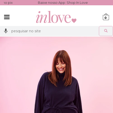
Baixe nosso App: Shop In Love
Ganhe 3% de cash
Mudar
0
navegação
Busca