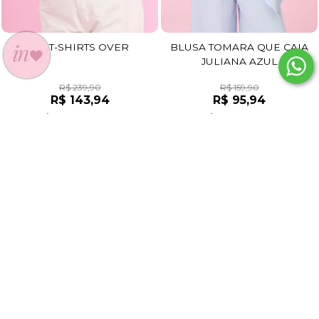
KIT T-SHIRTS OVER
BLUSA TOMARA QUE CAIA
JULIANA AZUL
R$ 239,90
R$ 159,90
R$ 143,94
R$ 95,94
R$ 136,74
R$ 91,14
no pix
no pix
2x
de
R$ 71,97
sem juros