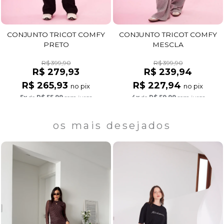
CONJUNTO TRICOT COMFY
CONJUNTO TRICOT COMFY
PRETO
MESCLA
R$ 399,90
R$ 399,90
R$ 279,93
R$ 239,94
R$ 265,93
R$ 227,94
no pix
no pix
5x
de
R$ 55,99
sem juros
4x
de
R$ 59,99
sem juros
os mais desejados