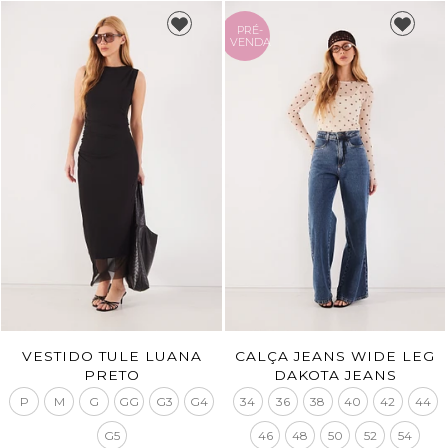
PRÉ-
VENDA
VESTIDO TULE LUANA
CALÇA JEANS WIDE LEG
PRETO
DAKOTA JEANS
P
M
G
GG
G3
G4
34
36
38
40
42
44
G5
46
48
50
52
54