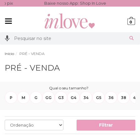
pix
Baixe nosso App: Shop In Love
Ganh
Mudar
0
navegação
Busca
Início
PRÉ - VENDA
PRÉ - VENDA
Qual o seu tamanho?
P
M
G
GG
G3
G4
34
G5
36
38
40
Filtrar