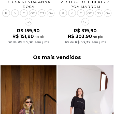
BLUSA RENDA ANNA
VESTIDO TULE BEATRIZ
ROSA
POA MARROM
P
M
G
GG
G3
G4
P
M
G
GG
G3
G4
G5
G5
R$ 159,90
R$ 319,90
R$ 151,90
R$ 303,90
no pix
no pix
3x
R$ 53,30
6x
R$ 53,32
de
sem juros
de
sem juros
Os mais vendidos