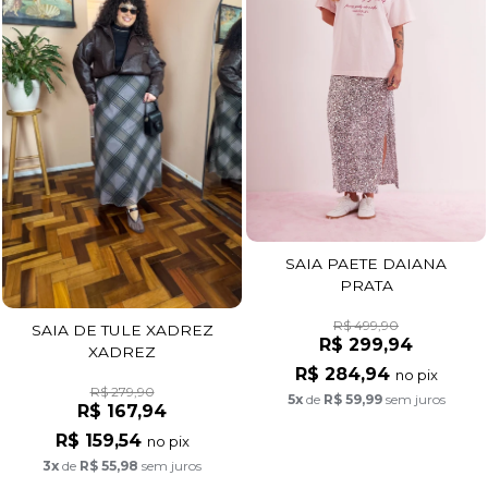
SAIA PAETE DAIANA
PRATA
R$ 499,90
SAIA DE TULE XADREZ
R$ 299,94
XADREZ
R$ 284,94
no pix
R$ 279,90
5x
de
R$ 59,99
sem juros
R$ 167,94
R$ 159,54
no pix
3x
de
R$ 55,98
sem juros