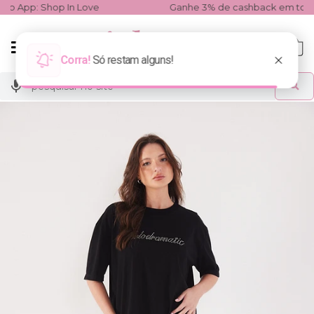
ove
Ganhe 3% de cashback em todas as compras!
Mudar
0
navegação
Busca