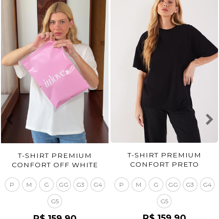
T-SHIRT PREMIUM
T-SHIRT PREMIUM
CONFORT PRETO
CONFORT OFF WHITE
P
M
G
GG
G3
G4
P
M
G
GG
G3
G4
G5
G5
R$ 159,90
R$ 159,90