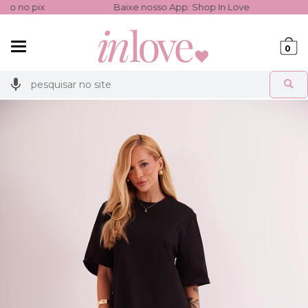
Baixe nosso App: Shop In Love
Ganhe 3% de 
Mudar
0
navegação
Busca