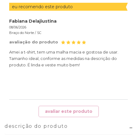
POR
eu recomendo este produto
eu
Fabiana Delajiustina
Gras
08/06/2026
02/06
Braço do Norte /
SC
Chap
avaliação do produto
ava
Amei a t-shirt, tem uma malha macia e gostosa de usar.
Eu am
Tamanho ideal, conforme as medidas na descrição do
produto. É linda e veste muito bem!
aval
Esto
avaliar este produto
descrição do produto