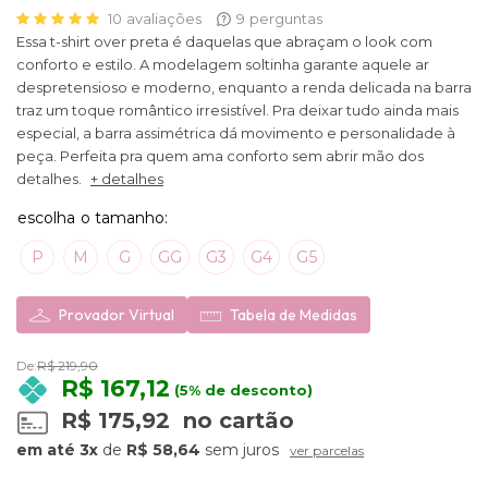
10
avaliações
9
perguntas
Essa t-shirt over preta é daquelas que abraçam o look com
conforto e estilo. A modelagem soltinha garante aquele ar
despretensioso e moderno, enquanto a renda delicada na barra
traz um toque romântico irresistível. Pra deixar tudo ainda mais
especial, a barra assimétrica dá movimento e personalidade à
peça. Perfeita pra quem ama conforto sem abrir mão dos
detalhes.
+ detalhes
P
M
G
GG
G3
G4
G5
Provador Virtual
Tabela de Medidas
De:
R$ 219,90
R$ 167,12
(5% de desconto)
R$ 175,92
no cartão
3x
de
R$ 58,64
sem juros
ver parcelas