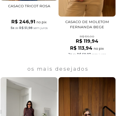
CASACO TRICOT ROSA
R$ 246,91
CASACO DE MOLETOM
no pix
FERNANDA BEGE
5x
de
R$ 51,98
sem juros
R$ 199,90
R$ 119,94
R$ 113,94
no pix
2x
de
R$ 59,97
sem juros
os mais desejados