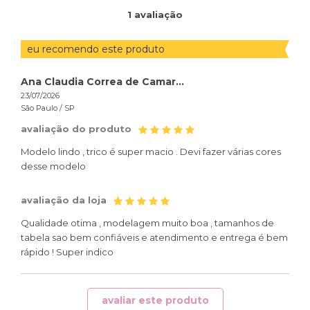
ORDENAR
1
avaliação
AVALIAÇÕES
POR
eu recomendo este produto
Ana Claudia Correa de Camargo
23/07/2026
São Paulo /
SP
avaliação do produto
Modelo lindo , trico é super macio . Devi fazer várias cores
desse modelo
avaliação da loja
Qualidade otima , modelagem muito boa , tamanhos de
tabela sao bem confiáveis e atendimento e entrega é bem
rápido ! Super indico
avaliar este produto