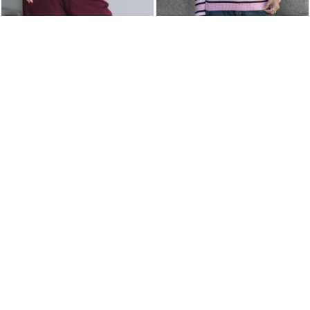
TRICOT BEAR OFF WHITE
POLO TRICOT ELISA ROSA
R$ 246,91
R$ 265,91
no pix
no pix
5x
de
R$ 51,98
sem juros
5x
de
R$ 55,98
sem juros