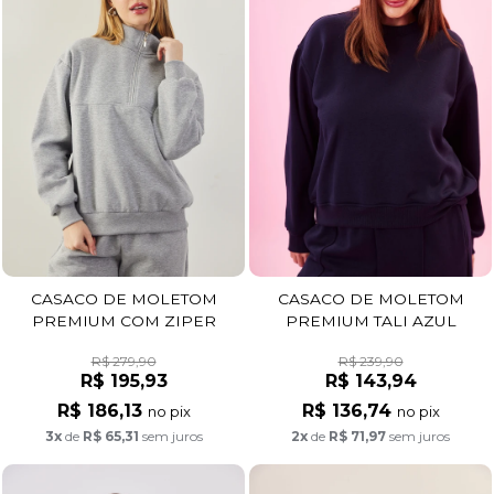
CASACO DE MOLETOM
CASACO DE MOLETOM
PREMIUM COM ZIPER
PREMIUM TALI AZUL
MESCLA
MARINHO
R$ 279,90
R$ 239,90
R$ 195,93
R$ 143,94
R$ 186,13
R$ 136,74
no pix
no pix
3x
de
R$ 65,31
sem juros
2x
de
R$ 71,97
sem juros