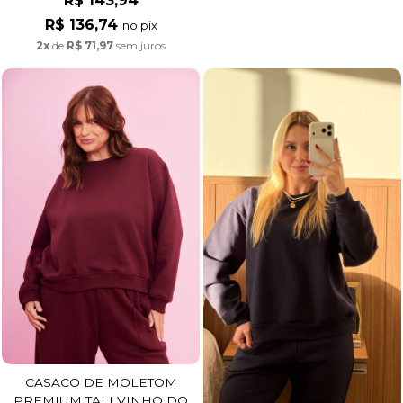
R$ 143,94
R$ 136,74
no pix
2x
de
R$ 71,97
sem juros
CASACO DE MOLETOM
PREMIUM TALI VINHO DO