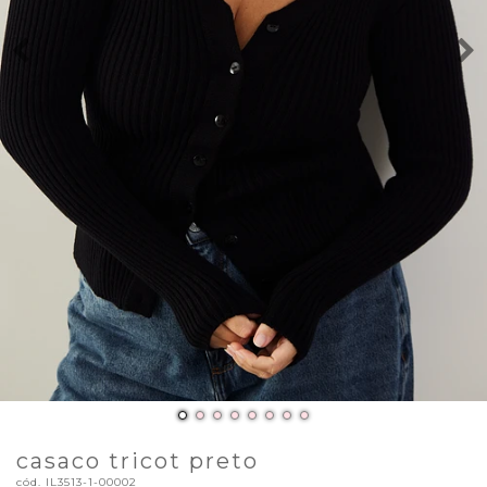
casaco tricot preto
cód.
IL3513-1-00002