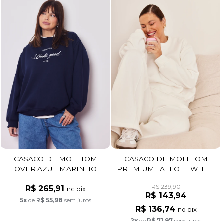
CASACO DE MOLETOM
CASACO DE MOLETOM
OVER AZUL MARINHO
PREMIUM TALI OFF WHITE
R$ 239,90
R$ 265,91
no pix
R$ 143,94
5x
de
R$ 55,98
sem juros
R$ 136,74
no pix
2x
de
R$ 71,97
sem juros