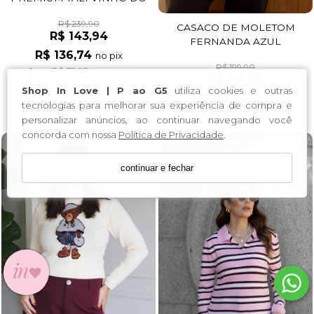
PORTO
R$ 239,90
CASACO DE MOLETOM
R$ 143,94
FERNANDA AZUL
R$ 136,74
MARINHO
no pix
R$ 199,90
2x
de
R$ 71,97
sem juros
R$ 119,94
Shop In Love | P ao G5
utiliza cookies e outras
R$ 113,94
no pix
tecnologias para melhorar sua experiência de compra e
2x
de
R$ 59,97
sem juros
personalizar anúncios, ao continuar navegando você
concorda com nossa
Política de Privacidade
.
continuar e fechar