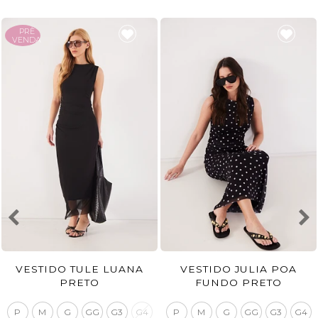
PRÈ
VENDA
VESTIDO TULE LUANA
VESTIDO JULIA POA
PRETO
FUNDO PRETO
P
M
G
GG
G3
G4
P
M
G
GG
G3
G4