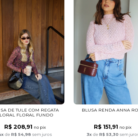
SA DE TULE COM REGATA
BLUSA RENDA ANNA R
LORAL FLORAL FUNDO
PRETO
R$ 208,91
R$ 151,91
no pix
no pix
4x
de
R$ 54,98
sem juros
3x
de
R$ 53,30
sem juro