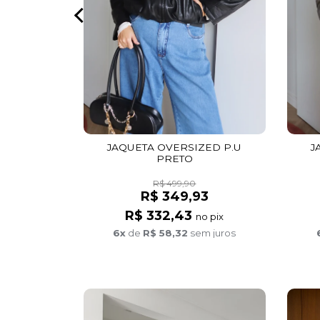
 ROSA
o pix
 juros
JAQUETA OVERSIZED P.U
J
PRETO
R$ 499,90
R$ 349,93
R$ 332,43
no pix
6x
de
R$ 58,32
sem juros