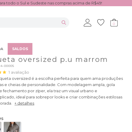
te nas compras acima de R$499,99
5% de desconto no p
0
DA
SALDOS
ueta oversized p.u marrom
44-00005
1
avaliação
aqueta oversized é a escolha perfeita para quem ama produções
s e cheias de personalidade. Com modelagem ampla, gola
 e fechamento por zíper, ela traz um visual urbano e
icado, ideal para sobrepor looks e criar combinações estilosas
orada.
+ detalhes
es