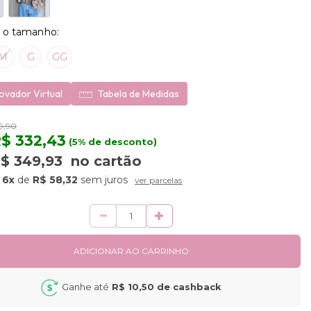
M
G
GG
ovador Virtual
Tabela de Medidas
9,90
$ 332,43
(5% de desconto)
$ 349,93
no cartão
6x
de
R$ 58,32
sem juros
ver parcelas
dade
ADICIONAR AO CARRINHO
Ganhe até
R$ 10,50
de cashback