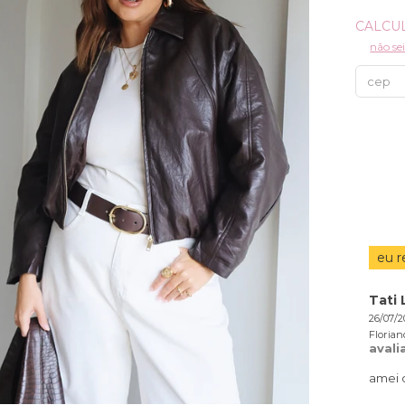
não se
eu 
Tati
26/07/2
Florian
aval
amei 