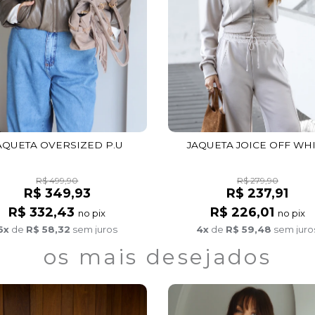
AQUETA OVERSIZED P.U
JAQUETA JOICE OFF WH
R$ 499,90
R$ 279,90
R$ 349,93
R$ 237,91
R$ 332,43
R$ 226,01
no pix
no pix
6x
de
R$ 58,32
sem juros
4x
de
R$ 59,48
sem juro
os mais desejados