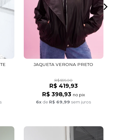
JAQU
R$
6x
de
JAQUETA VERONA PRETO
ITE
R$ 599,90
R$ 419,93
R$ 398,93
no pix
6x
de
R$ 69,99
sem juros
s