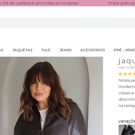
as as compras!
Frete grátis para todo o Sul e Sudes
AS
JAQUETAS
TULE
JEANS
ACESSÓRIOS
PRÉ - VEN
jaq
cód.
IL35
Nossa j
moderna
clássica
descompl
na temp
variaçõ