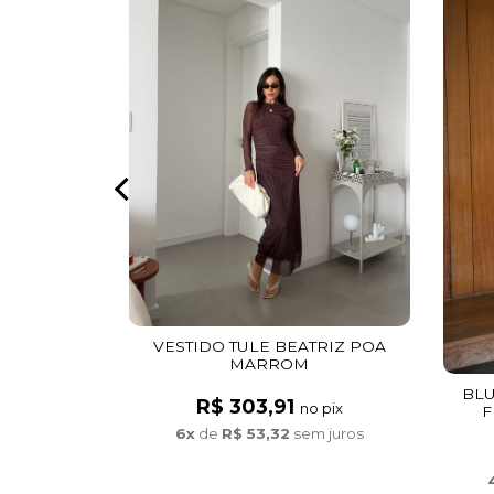
ISTRADO
4
VESTIDO TULE BEATRIZ POA
o pix
MARROM
m juros
BLU
R$ 303,91
no pix
F
6x
de
R$ 53,32
sem juros