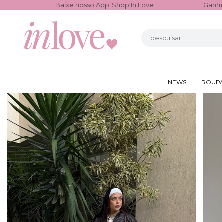
nosso App: Shop In Love
Ganhe 3% de cashback em tod
NEWS
ROUP