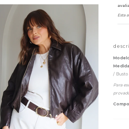
avali
Esta a
descr
Modelo
Medida
/ Bust
Para es
provado
Compo