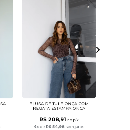
CALÇA
D
R$
6x
de
OSA
BLUSA DE TULE ONÇA COM
REGATA ESTAMPA ONCA
R$ 208,91
no pix
s
4x
de
R$ 54,98
sem juros