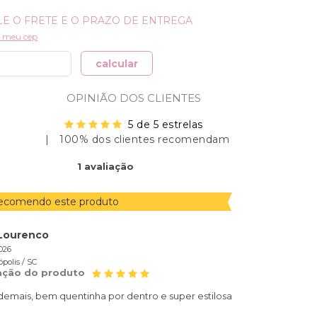
i meu cep
calcular
OPINIÃO DOS CLIENTES
5 de 5 estrelas
|
100% dos clientes recomendam
ORDENAR
1
avaliação
AVALIAÇÕES
POR
recomendo este produto
 Lourenco
026
ópolis /
SC
iação do produto
demais, bem quentinha por dentro e super estilosa