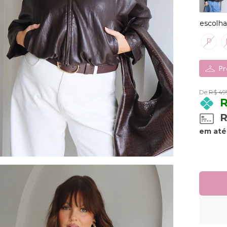
P
Pr
De:
R$ 49
R
R
Quanti