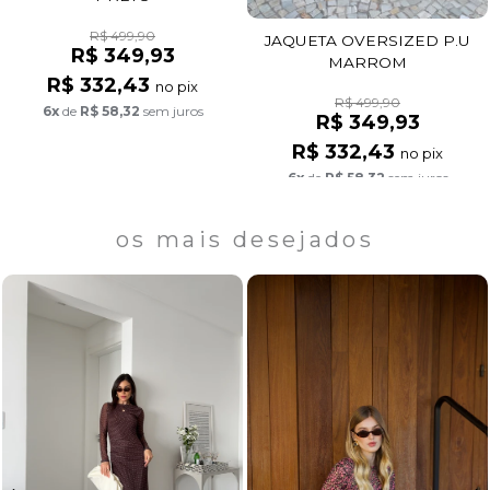
R$ 499,90
JAQUETA OVERSIZED P.U
R$ 349,93
MARROM
R$ 332,43
no pix
R$ 499,90
6x
de
R$ 58,32
sem juros
R$ 349,93
R$ 332,43
no pix
6x
de
R$ 58,32
sem juros
os mais desejados