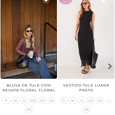
VENDA
BLUSA DE TULE COM
VESTIDO TULE LUANA
REGATA FLORAL FLORAL
PRETO
FUNDO PRETO
P
M
G
GG
G3
G4
P
M
G
GG
G3
G4
G5
G5