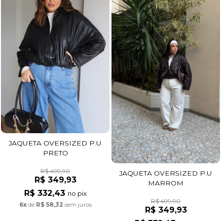
JAQUETA OVERSIZED P.U
PRETO
R$ 499,90
JAQUETA OVERSIZED P.U
R$ 349,93
MARROM
R$ 332,43
no pix
R$ 499,90
6x
de
R$ 58,32
sem juros
R$ 349,93