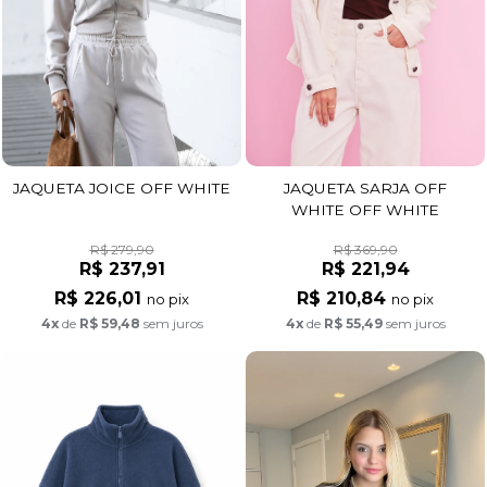
JAQUETA SARJA OFF
JAQUETA JOICE OFF WHITE
WHITE OFF WHITE
R$ 369,90
R$ 279,90
R$ 221,94
R$ 237,91
R$ 210,84
R$ 226,01
no pix
no pix
4x
de
R$ 55,49
sem juros
4x
de
R$ 59,48
sem juros