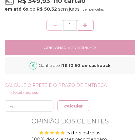
R$ 349,93
no cartão
6x
de
R$ 58,32
sem juros
ver parcelas
Quantidade
ADICIONAR AO CARRINHO
Ganhe até
R$ 10,50
de cashback
não sei meu cep
calcular
OPINIÃO DOS CLIENTES
5 de 5 estrelas
100% dos clientes recomendam